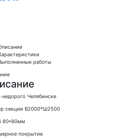
Описание
Характеристики
Выполненные работы
ание
исание
 недорого Челябинске
ер секции В2000*Ш2500
б 80*80мм
мерное покрытие