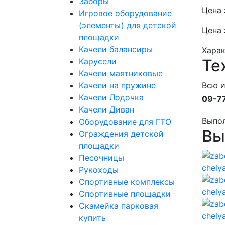
Заборы
Цена 
Игровое оборудование
(элементы) для детской
Цена 
площадки
Качели балансиры
Хара
Те
Карусели
Качели маятниковые
Качели на пружине
Всю 
Качели Лодочка
09-7
Качели Диван
Выпо
Оборудование для ГТО
Вы
Ограждения детской
площадки
Песочницы
Рукоходы
Спортивные комплексы
Спортивные площадки
Скамейка парковая
купить