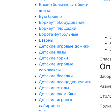
Баскетбольные стойки и
щиты
Бум бревно
Воркаут оборудование
Воркаут площадки
Ворота футбольные
Вазоны
Детские игровые домики
Детские лазы
Детские горки
Опис
Детские игровые
Оп
комплексы
Детские беседки
Забор
Детские площадки купить
Разм
Детские столы
Детские скамейки
Стол
Детские игровые
лабиринты
Поли