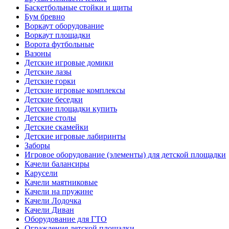
Баскетбольные стойки и щиты
Бум бревно
Воркаут оборудование
Воркаут площадки
Ворота футбольные
Вазоны
Детские игровые домики
Детские лазы
Детские горки
Детские игровые комплексы
Детские беседки
Детские площадки купить
Детские столы
Детские скамейки
Детские игровые лабиринты
Заборы
Игровое оборудование (элементы) для детской площадки
Качели балансиры
Карусели
Качели маятниковые
Качели на пружине
Качели Лодочка
Качели Диван
Оборудование для ГТО
Ограждения детской площадки