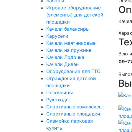
Заборы
Опис
Оп
Игровое оборудование
(элементы) для детской
Качел
площадки
Качели балансиры
Хара
Карусели
Те
Качели маятниковые
Качели на пружине
Всю 
Качели Лодочка
09-7
Качели Диван
Оборудование для ГТО
Выпо
Ограждения детской
Вы
площадки
Песочницы
Рукоходы
Спортивные комплексы
Спортивные площадки
Скамейка парковая
купить