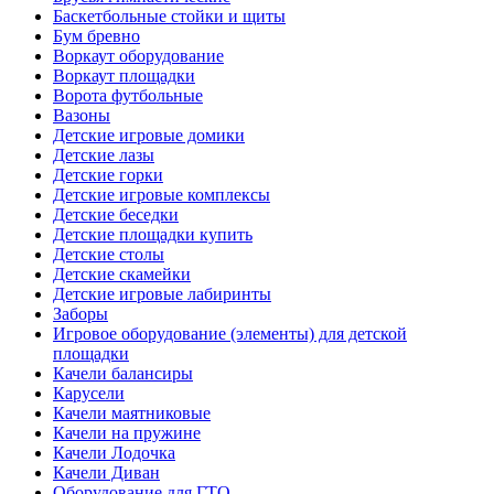
Баскетбольные стойки и щиты
Бум бревно
Воркаут оборудование
Воркаут площадки
Ворота футбольные
Вазоны
Детские игровые домики
Детские лазы
Детские горки
Детские игровые комплексы
Детские беседки
Детские площадки купить
Детские столы
Детские скамейки
Детские игровые лабиринты
Заборы
Игровое оборудование (элементы) для детской
площадки
Качели балансиры
Карусели
Качели маятниковые
Качели на пружине
Качели Лодочка
Качели Диван
Оборудование для ГТО