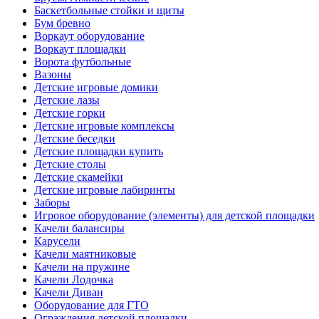
Баскетбольные стойки и щиты
Бум бревно
Воркаут оборудование
Воркаут площадки
Ворота футбольные
Вазоны
Детские игровые домики
Детские лазы
Детские горки
Детские игровые комплексы
Детские беседки
Детские площадки купить
Детские столы
Детские скамейки
Детские игровые лабиринты
Заборы
Игровое оборудование (элементы) для детской площадки
Качели балансиры
Карусели
Качели маятниковые
Качели на пружине
Качели Лодочка
Качели Диван
Оборудование для ГТО
Ограждения детской площадки