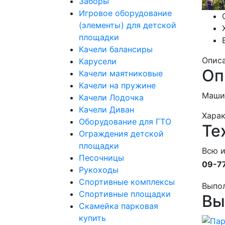
Заборы
Игровое оборудование
(элементы) для детской
площадки
Качели балансиры
Опис
Карусели
Оп
Качели маятниковые
Качели на пружине
Маши
Качели Лодочка
Качели Диван
Хара
Оборудование для ГТО
Те
Ограждения детской
площадки
Всю 
Песочницы
09-7
Рукоходы
Спортивные комплексы
Выпо
Спортивные площадки
Вы
Скамейка парковая
купить