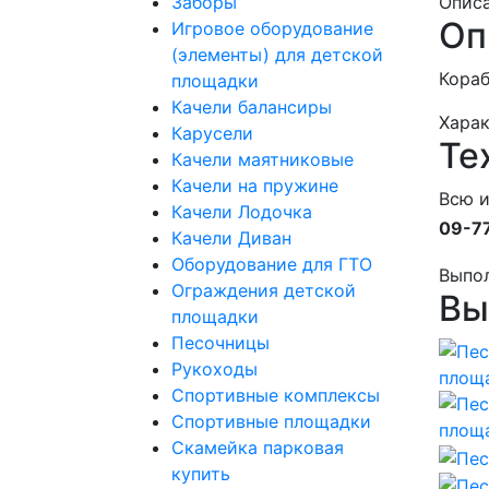
Заборы
Опис
Оп
Игровое оборудование
(элементы) для детской
Кораб
площадки
Качели балансиры
Хара
Карусели
Те
Качели маятниковые
Качели на пружине
Всю 
Качели Лодочка
09-7
Качели Диван
Оборудование для ГТО
Выпо
Ограждения детской
Вы
площадки
Песочницы
Рукоходы
Спортивные комплексы
Спортивные площадки
Скамейка парковая
купить