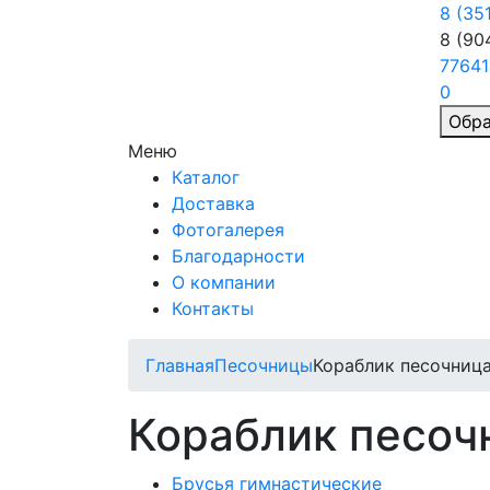
8 (35
8 (90
77641
0
Обра
Меню
Каталог
Доставка
Фотогалерея
Благодарности
О компании
Контакты
Главная
Песочницы
Кораблик песочница
Кораблик песоч
Брусья гимнастические