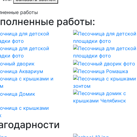
лненные работы
полненные работы:
агодарности