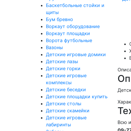
Баскетбольные стойки и
щиты
Бум бревно
Воркаут оборудование
Воркаут площадки
Ворота футбольные
Вазоны
Детские игровые домики
Детские лазы
Детские горки
Опис
Детские игровые
Оп
комплексы
Детские беседки
Детск
Детские площадки купить
Хара
Детские столы
Те
Детские скамейки
Детские игровые
Всю 
лабиринты
09-7