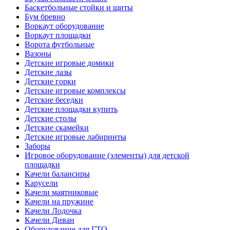
Баскетбольные стойки и щиты
Бум бревно
Воркаут оборудование
Воркаут площадки
Ворота футбольные
Вазоны
Детские игровые домики
Детские лазы
Детские горки
Детские игровые комплексы
Детские беседки
Детские площадки купить
Детские столы
Детские скамейки
Детские игровые лабиринты
Заборы
Игровое оборудование (элементы) для детской
площадки
Качели балансиры
Карусели
Качели маятниковые
Качели на пружине
Качели Лодочка
Качели Диван
Оборудование для ГТО