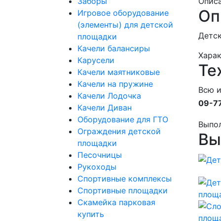
Заборы
Опис
Оп
Игровое оборудование
(элементы) для детской
Детск
площадки
Качели балансиры
Хара
Карусели
Те
Качели маятниковые
Качели на пружине
Всю 
Качели Лодочка
09-7
Качели Диван
Оборудование для ГТО
Выпо
Ограждения детской
Вы
площадки
Песочницы
Рукоходы
Спортивные комплексы
Спортивные площадки
Скамейка парковая
купить