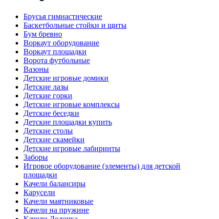
Брусья гимнастические
Баскетбольные стойки и щиты
Бум бревно
Воркаут оборудование
Воркаут площадки
Ворота футбольные
Вазоны
Детские игровые домики
Детские лазы
Детские горки
Детские игровые комплексы
Детские беседки
Детские площадки купить
Детские столы
Детские скамейки
Детские игровые лабиринты
Заборы
Игровое оборудование (элементы) для детской
площадки
Качели балансиры
Карусели
Качели маятниковые
Качели на пружине
Качели Лодочка