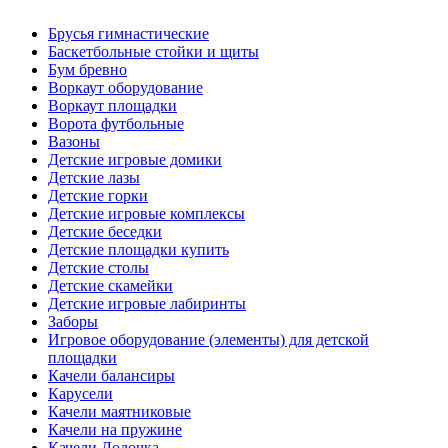
Брусья гимнастические
Баскетбольные стойки и щиты
Бум бревно
Воркаут оборудование
Воркаут площадки
Ворота футбольные
Вазоны
Детские игровые домики
Детские лазы
Детские горки
Детские игровые комплексы
Детские беседки
Детские площадки купить
Детские столы
Детские скамейки
Детские игровые лабиринты
Заборы
Игровое оборудование (элементы) для детской
площадки
Качели балансиры
Карусели
Качели маятниковые
Качели на пружине
Качели Лодочка