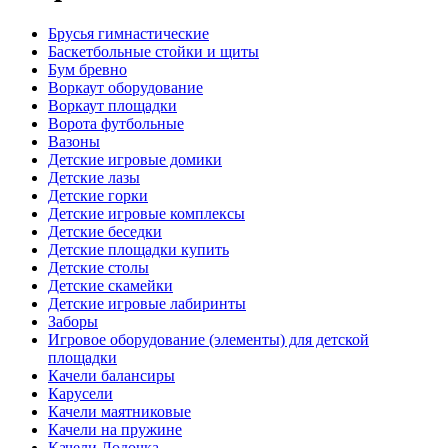
Брусья гимнастические
Баскетбольные стойки и щиты
Бум бревно
Воркаут оборудование
Воркаут площадки
Ворота футбольные
Вазоны
Детские игровые домики
Детские лазы
Детские горки
Детские игровые комплексы
Детские беседки
Детские площадки купить
Детские столы
Детские скамейки
Детские игровые лабиринты
Заборы
Игровое оборудование (элементы) для детской
площадки
Качели балансиры
Карусели
Качели маятниковые
Качели на пружине
Качели Лодочка