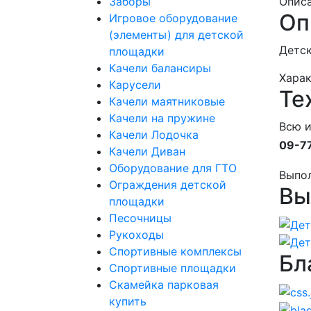
Заборы
Опис
Оп
Игровое оборудование
(элементы) для детской
Детск
площадки
Качели балансиры
Хара
Карусели
Те
Качели маятниковые
Качели на пружине
Всю 
Качели Лодочка
09-7
Качели Диван
Оборудование для ГТО
Выпо
Ограждения детской
Вы
площадки
Песочницы
Рукоходы
Спортивные комплексы
Бл
Спортивные площадки
Скамейка парковая
купить