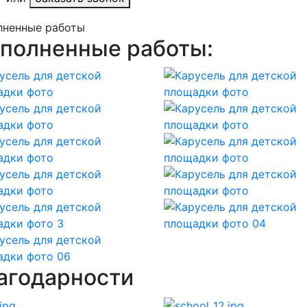
лненные работы
полненные работы:
агодарности