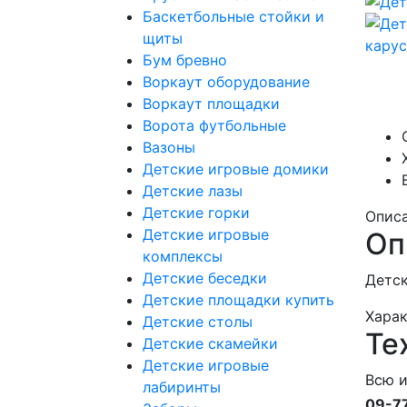
Баскетбольные стойки и
щиты
Бум бревно
Воркаут оборудование
Воркаут площадки
Ворота футбольные
Вазоны
Детские игровые домики
Детские лазы
Детские горки
Опис
Детские игровые
Оп
комплексы
Детские беседки
Детск
Детские площадки купить
Хара
Детские столы
Те
Детские скамейки
Детские игровые
Всю 
лабиринты
09-7